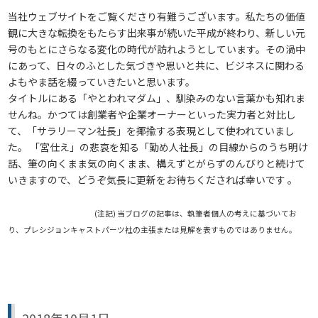
当社ウェブサイトをご覧くださり有難うございます。私たちの価値
観に大きな転換をもたらす出来事が続いた平成が終わり、新しい元
号のもとにさらなる変化の時代が訪れようとしています。その渦中
にあって、日々のふとした気づきや思いと共に、ビジネスに関わる
よもやま話を綴っていきたいと思います。
タイトルにある「やとわれマダム」、馴染みのない言葉かも知れま
せんね。かつては創業者や企業オーナーといった実力者と対比し
て、「サラリーマン社長」を揶揄する表現として使われていまし
た。 「宮仕え」の悲哀を知る「勤め人社長」の目線からのうち明け
話、筆の向くまま気の向くまま、構えずとがらずのんびりと続けて
いきますので、どうぞ気長に更新をお待ちくだされば幸いです 。
(注記) 当ブログの記事は、執筆者個人の考えに基づいてお
り、プレシジョンキャストパーツ社の主張または見解を表すものではありません。