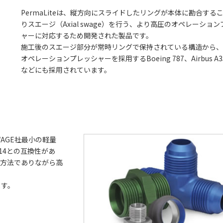
PermaLiteは、縦方向にスライドしたリングが本体に勘合する
りスエージ（Axial swage）を行う、より高圧のオペレーショ
ャーに対応するため開発された製品です。
施工後のスエージ部分が常時リングで保持されている構造から、50
オペレーションプレッシャーを採用するBoeing 787、Airbus A3
などにも採用されています。
MASWAGE社最小の軽量
3514との互換性があ
工方法でありながら高
ます。