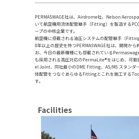
PERMASWAGE社は、Airdrome社、Nelson Aero
いて航空機用流体配管継手（Fitting）を製造するPCC Flu
ープの中核企業です。
航空機に搭載される油圧システムの配管継手（Fittin
0年以上の歴史を持つPERMASWAGE社は、開発か
お、今日の最新機種にも搭載されているPermaswage®、
も採用される高圧対応のPermaLite®をはじめ、可動
el Joint、同社最小のDME Fitting、AS/MS スタンダ
体配管をつなぐあらゆるFittingとこれを施工するTo
す。
Facilities