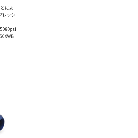
ことによ
ンプレッシ
80psi
50XWB