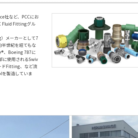
space社など、PCCにお
id Fittingグル
g）メーカーとして7
ら約半世紀を経てもな
Boeing 787に
部に使用されるSwiv
ードFitting、など流
olを製造していま