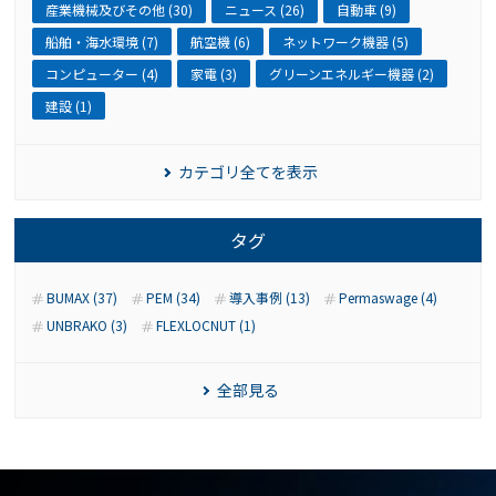
産業機械及びその他 (30)
ニュース (26)
自動車 (9)
船舶・海水環境 (7)
航空機 (6)
ネットワーク機器 (5)
コンピューター (4)
家電 (3)
グリーンエネルギー機器 (2)
建設 (1)
カテゴリ全てを表示
タグ
BUMAX (37)
PEM (34)
導入事例 (13)
Permaswage (4)
UNBRAKO (3)
FLEXLOCNUT (1)
全部見る