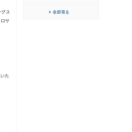
ングス
全部見る
クロサ
択いた