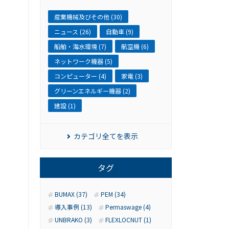
産業機械及びその他 (30)
ニュース (26)
自動車 (9)
船舶・海水環境 (7)
航空機 (6)
ネットワーク機器 (5)
コンピューター (4)
家電 (3)
グリーンエネルギー機器 (2)
建設 (1)
カテゴリ全てを表示
タグ
BUMAX (37)
PEM (34)
導入事例 (13)
Permaswage (4)
UNBRAKO (3)
FLEXLOCNUT (1)