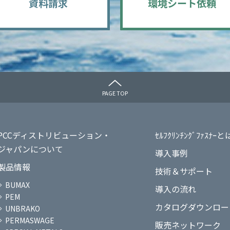
資料請求
環境シート依頼
PAGE TOP
PCCディストリビューション・
ｾﾙﾌｸﾘﾝﾁﾝｸﾞﾌｧｽﾅｰと
ジャパンについて
導入事例
製品情報
技術＆サポート
BUMAX
導入の流れ
PEM
カタログダウンロー
UNBRAKO
PERMASWAGE
販売ネットワーク