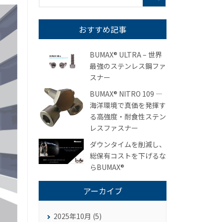
おすすめ記事
BUMAX® ULTRA – 世界
最強のステンレス鋼ファ
スナー
BUMAX® NITRO 109 ―
海洋環境で真価を発揮す
る高強度・耐食性ステン
レスファスナー
ダウンタイムを削減し、
総保有コストを下げるな
らBUMAX®
アーカイブ
2025年10月 (5)