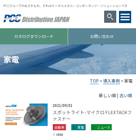
PCCグループがめざすもの、それはトータルメタル・コンポーネンツ・ソリューションです
カタログダウンロード
お問い合わせ
家電
TOP
>
導入事例
> 家電
新しい順 |
古い順
2021/09/01
スポットライト-マイクロ FLEXTACKフ
ァスナー
自動車
家電
ニュース
PEM