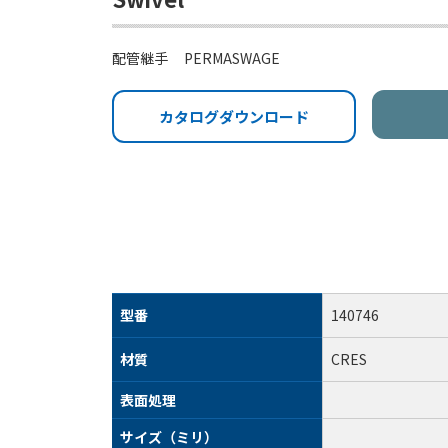
配管継手
PERMASWAGE
カタログダウンロード
型番
140746
材質
CRES
表面処理
サイズ（ミリ）